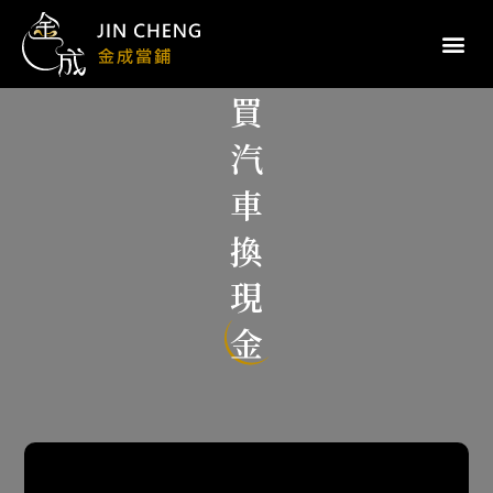
買
汽
車
換
現
金