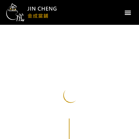
機
車
動
保
設
定