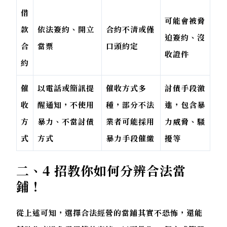
借
可能會被脅
款
依法簽約、開立
合約不清或僅
迫簽約、沒
合
當票
口頭約定
收證件
約
催
以電話或簡訊提
催收方式多
討債手段激
收
醒通知，不使用
種，部分不法
進，包含暴
方
暴力、不當討債
業者可能採用
力威脅、騷
式
方式
暴力手段催繳
擾等
二、4 招教你如何分辨合法當
鋪！
從上述可知，選擇合法經營的當鋪其實不恐怖，還能