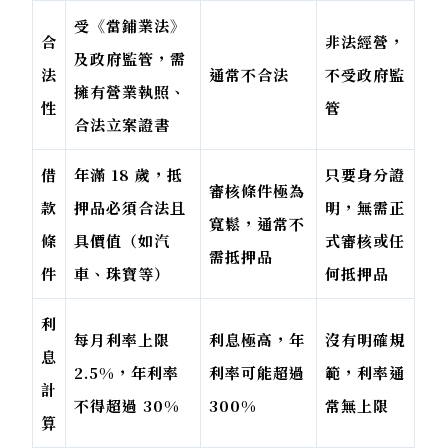
受《當鋪業法》
合
非法經營，
及政府監管，需
法
通常不合法
不受政府監
擁有營業執照、
性
管
合法立案證書
借
年滿 18 歲，抵
只要身分證
審核條件極為
款
押品必須合法且
明，無需正
寬鬆，通常不
條
具價值（如汽
式審核或任
需抵押品
件
車、珠寶等）
何抵押品
利
每月利率上限
利息極高，年
沒有明確規
息
2.5%，年利率
利率可能超過
範，利率通
計
不得超過 30%
300%
常無上限
算