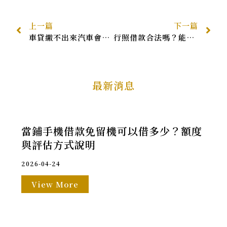
上一篇
下一篇
車貸繳不出來汽車會被拖走嗎？車貸遲繳後果、5種解決方法全整理
行照借款合法嗎？能補辦行照嗎？行照借款流程＆常見問題一次看！
最新消息
與
當鋪手機借款免留機可以借多少？額度
與評估方式說明
2026-04-24
View More